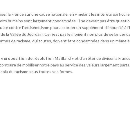
iviser la France sur une cause nationale, en y mêlant les intérêts particulie
droits humains sont largement condamnées. Il ne devrait pas être questi
 lutte contre l’antisémitisme pour accorder un supplément d’impunité à l’
n de la Vallée du Jourdain. Ce n’est pas le moment non plus de se lancer d
 formes de racisme, qui toutes, doivent être condamnées dans un même é
 « proposition de résolution Maillard »
et d’arrêter de diviser la Franc
au contraire de mobiliser notre pays au service des valeurs largement part
us absolu du racisme sous toutes ses formes.