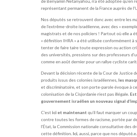
de Benyamin Netanyahou, n’a été adoptée qu’en ret
représentant permanent de la France auprès de l
Nos députés se retrouvent donc avec entre les ma
de l’extrême-droite israélienne, avec des « exempl
magistrats et de nos policiers ! Partout où elle
« définition IHRA » a été utilisée conformément à s
tenter de faire taire toute expression ou action cri
des universités, pressions sur des professeurs d’
comme en août dernier pour un rallye cycliste ca
Devant la décision récente de la Cour de Justice 
produits issus des colonies israéliennes,
les masq
et discriminatoire, et son porte-parole évoque à ce
colonisation de la Cisjordanie n’est pas illégale.
Est
gouvernement israélien un nouveau signal d’imp
C’est
ici et maintenant
qu’il faut marquer un coup
contre toutes les formes de racisme, portée par de
l’État, la Commission nationale consultative des d
cette définition.
Ici
, aussi, parce que nos député.e