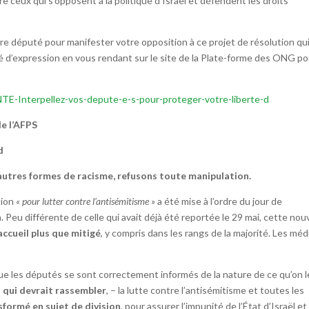
ire ceux qui s’opposent à la politique d’Israël et défendent les droits
e député pour manifester votre opposition à ce projet de résolution qu
té d’expression en vous rendant sur le site de la Plate-forme des ONG po
E-Interpellez-vos-depute-e-s-pour-proteger-votre-liberte-d
e l’AFPS
d
autres formes de racisme, refusons toute manipulation.
tion
« pour lutter contre l’antisémitisme »
a été mise à l’ordre du jour de
Peu différente de celle qui avait déjà été reportée le 29 mai, cette nou
accueil plus que mitigé
, y compris dans les rangs de la majorité. Les méd
ue les députés se sont correctement informés de la nature de ce qu’on l
t qui devrait rassembler
, – la lutte contre l’antisémitisme et toutes les
sformé en sujet de division
, pour assurer l’impunité de l’État d’Israël et