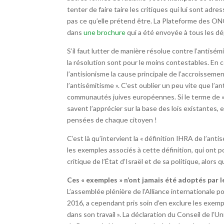
tenter de faire taire les critiques qui lui sont adre
pas ce qu’elle prétend être. La Plateforme des ONG
dans
une brochure
qui a été envoyée à tous les d
S’il faut lutter de manière résolue contre l’antis
la résolution sont pour le moins contestables. En co
l’antisionisme la cause principale de l’accroisse
l’antisémitisme ». C’est oublier un peu vite que l’a
communautés juives européennes. Si le terme de « 
savent l’apprécier sur la base des lois existantes, e
pensées de chaque citoyen !
C’est là qu’intervient la « définition IHRA de l’anti
les exemples associés à cette définition, qui ont 
critique de l’État d’Israël et de sa politique, alo
Ces « exemples » n’ont jamais été adoptés par l
L’assemblée plénière de l’Alliance internationale p
2016, a cependant pris soin d’en exclure les exempl
dans son travail ». La déclaration du Conseil de 