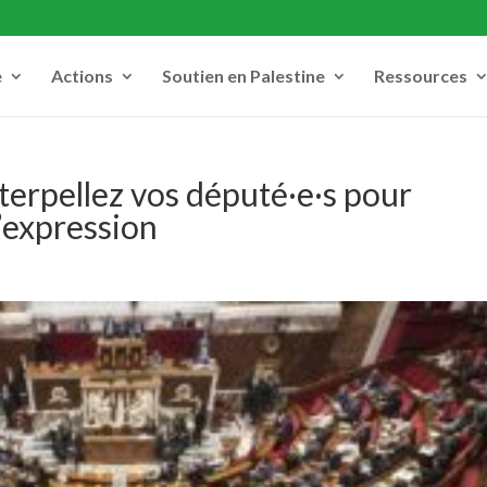
e
Actions
Soutien en Palestine
Ressources
rpellez vos député·e·s pour
d’expression