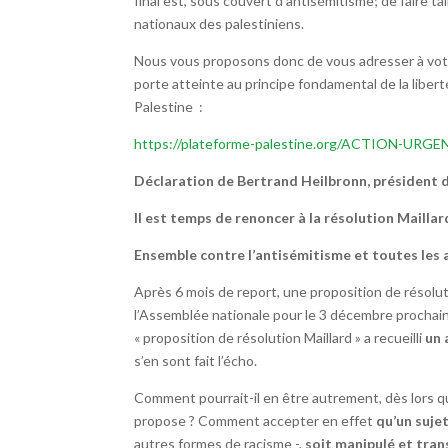
final est, sous couvert d’antisémitisme; de faire ta
nationaux des palestiniens.
Nous vous proposons donc de vous adresser à votr
porte atteinte au principe fondamental de la liber
Palestine :
https://plateforme-palestine.org/ACTION-URGENT
Déclaration de Bertrand Heilbronn, président d
Il est temps de renoncer à la résolution Maillar
Ensemble contre l’antisémitisme et toutes les 
Après 6 mois de report, une proposition de résolu
l’Assemblée nationale pour le 3 décembre prochain. 
« proposition de résolution Maillard » a recueilli
un 
s’en sont fait l’écho.
Comment pourrait-il en être autrement, dès lors q
propose ? Comment accepter en effet
qu’un suje
autres formes de racisme -,
soit manipulé et tran