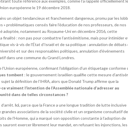
irant toute référence aux exemples, comme l’a rappelé officiellement l
’Union européenne le 19 décembre 2018.
ins un objet tendancieux et franchement dangereux, promu par les lob
es » problématiques censés faire l’éducation de nos professeurs, de nos
 a été adoptée, notamment au Royaume-Uni en décembre 2016, cette
a finalité : non pas pour combattre l’antisémitisme, mais pour intimider e
tique vis-à-vis de l’État d’Israël et de sa politique : annulation de débats
université et sur des responsables politiques, annulation d’événements
ritatif dans une commune du Grand Londres.
de l’Union européenne, confirmant l’obligation d’un étiquetage conforme
ues tombent
: le gouvernement israélien qualifie cette mesure d’antisé
 sujet la définition de l’IHRA, alors que Donald Trump affirme que la
-ce vraiment l’intention de l’Assemblée nationale d’adresser au
unité dans de telles circonstances ?
 d’arrêt.
Ici
, parce que la France a une longue tradition de lutte inclusive
 grandes associations de la société civile et un organisme consultatif d
roits de l’Homme, qui a marqué son opposition constante à l’adoption de
.s sauront exercer librement leur mandat, en refusant les injonctions, les