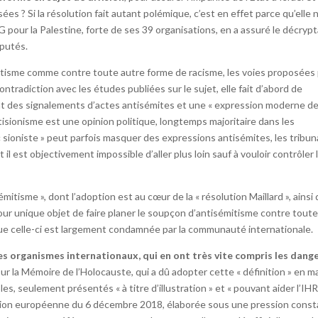
ssées ? Si la résolution fait autant polémique, c’est en effet parce qu’elle 
 pour la Palestine, forte de ses 39 organisations, en a assuré le décryp
éputés.
émitisme comme contre toute autre forme de racisme, les voies proposées
ntradiction avec les études publiées sur le sujet, elle fait d’abord de
ment des signalements d’actes antisémites et une « expression moderne d
ntisionisme est une opinion politique, longtemps majoritaire dans les
sioniste » peut parfois masquer des expressions antisémites, les tribu
t il est objectivement impossible d’aller plus loin sauf à vouloir contrôler 
sémitisme », dont l’adoption est au cœur de la « résolution Maillard », ainsi
pour unique objet de faire planer le soupçon d’antisémitisme contre tout
rs que celle-ci est largement condamnée par la communauté internationale.
es organismes internationaux, qui en ont très vite compris les dange
our la Mémoire de l’Holocauste, qui a dû adopter cette « définition » en m
es, seulement présentés « à titre d’illustration » et « pouvant aider l’IH
l’Union européenne du 6 décembre 2018, élaborée sous une pression cons