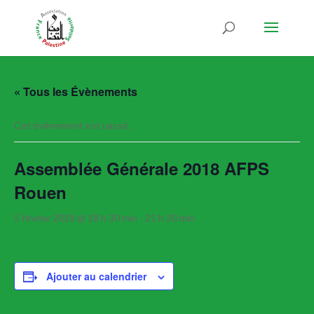
« Tous les Évènements
Cet évènement est passé.
Assemblée Générale 2018 AFPS
Rouen
5 février 2018 @ 18 h 30 min
-
21 h 30 min
Ajouter au calendrier