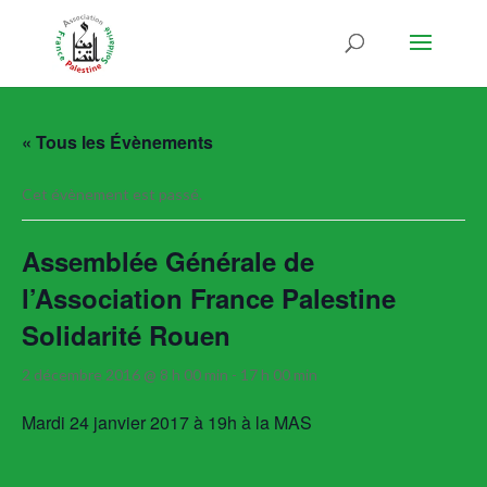
« Tous les Évènements
Cet évènement est passé.
Assemblée Générale de
l’Association France Palestine
Solidarité Rouen
2 décembre 2016 @ 8 h 00 min
-
17 h 00 min
Mardi 24 janvier 2017 à 19h à la MAS