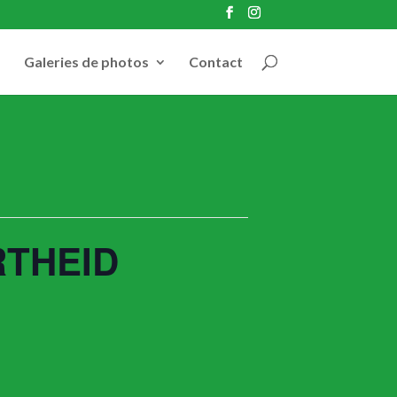
Galeries de photos
Contact
THEID