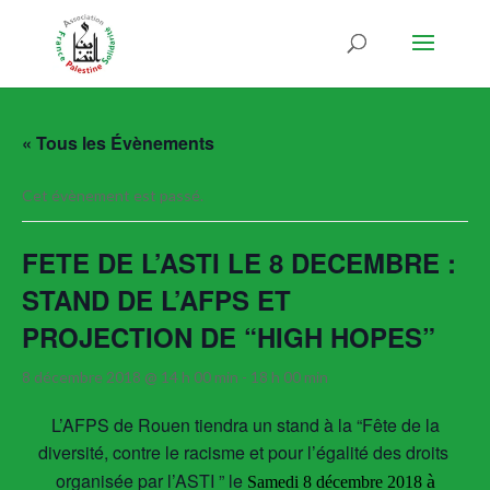
« Tous les Évènements
Cet évènement est passé.
FETE DE L’ASTI LE 8 DECEMBRE :
STAND DE L’AFPS ET
PROJECTION DE “HIGH HOPES”
8 décembre 2018 @ 14 h 00 min
-
18 h 00 min
L’AFPS de Rouen tiendra un stand à la “Fête de la
diversité, contre le racisme et pour l’égalité des droits
organisée par l’ASTI ” le
à
Samedi 8 décembre 2018