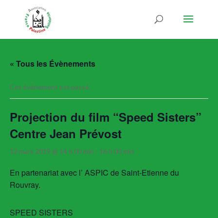
« Tous les Évènements
Cet évènement est passé.
Projection du film “Speed Sisters”
Centre Jean Prévost
12 mars 2019 @ 14 h 00 min
-
16 h 00 min
En partenariat avec l’ ASPIC de Saint-Etienne du
Rouvray.
SPEED SISTERS