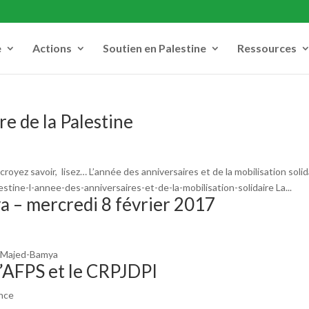
e
Actions
Soutien en Palestine
Ressources
re de la Palestine
croyez savoir, lisez… L’année des anniversaires et de la mobilisation solid
tine-l-annee-des-anniversaires-et-de-la-mobilisation-solidaire La...
 – mercredi 8 février 2017
e-Majed-Bamya
’AFPS et le CRPJDPI
ance