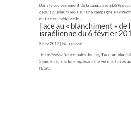
Dans le prolongement de la campagne BDS (Boycott
depuis plusieurs mois sur une campagne en directio
mettre en évidence le...
Face au « blanchiment » de l
israélienne du 6 février 20
8 Fév 2017
|
Non classé
http://www.france-palestine.org/Face-au-blanchim
3ème lecture la loi « légalisant » le vol des terres 
l’Etat...