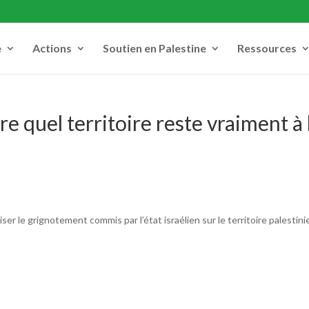
e
Actions
Soutien en Palestine
Ressources
 quel territoire reste vraiment à 
iser le grignotement commis par l’état israélien sur le territoire palestini