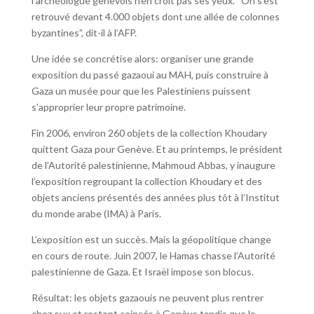
l’archéologue genevois n’en croit pas ses yeux. “On s’est
retrouvé devant 4.000 objets dont une allée de colonnes
byzantines”, dit-il à l’AFP.
Une idée se concrétise alors: organiser une grande
exposition du passé gazaoui au MAH, puis construire à
Gaza un musée pour que les Palestiniens puissent
s’approprier leur propre patrimoine.
Fin 2006, environ 260 objets de la collection Khoudary
quittent Gaza pour Genève. Et au printemps, le président
de l’Autorité palestinienne, Mahmoud Abbas, y inaugure
l’exposition regroupant la collection Khoudary et des
objets anciens présentés des années plus tôt à l’Institut
du monde arabe (IMA) à Paris.
L’exposition est un succès. Mais la géopolitique change
en cours de route. Juin 2007, le Hamas chasse l’Autorité
palestinienne de Gaza. Et Israël impose son blocus.
Résultat: les objets gazaouis ne peuvent plus rentrer
chez eux et restent coincés à Genève tandis que le