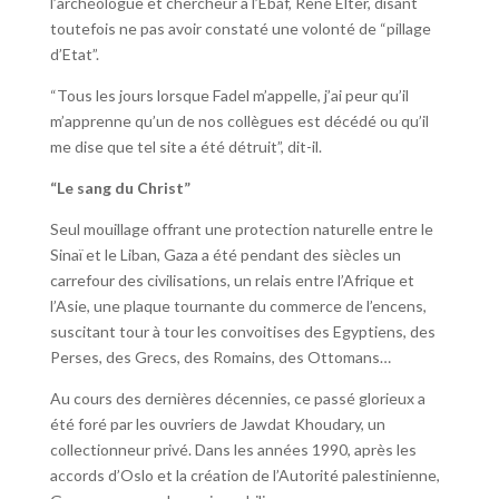
l’archéologue et chercheur à l’Ebaf, René Elter, disant
toutefois ne pas avoir constaté une volonté de “pillage
d’Etat”.
“Tous les jours lorsque Fadel m’appelle, j’ai peur qu’il
m’apprenne qu’un de nos collègues est décédé ou qu’il
me dise que tel site a été détruit”, dit-il.
“Le sang du Christ”
Seul mouillage offrant une protection naturelle entre le
Sinaï et le Liban, Gaza a été pendant des siècles un
carrefour des civilisations, un relais entre l’Afrique et
l’Asie, une plaque tournante du commerce de l’encens,
suscitant tour à tour les convoitises des Egyptiens, des
Perses, des Grecs, des Romains, des Ottomans…
Au cours des dernières décennies, ce passé glorieux a
été foré par les ouvriers de Jawdat Khoudary, un
collectionneur privé. Dans les années 1990, après les
accords d’Oslo et la création de l’Autorité palestinienne,