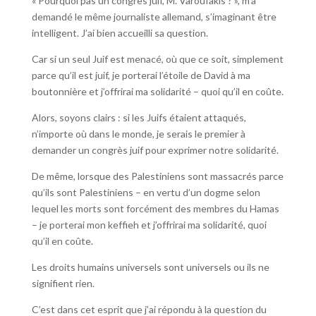
« Pourquoi pas un congrès juif, M. Varoufakis ? », m’a
demandé le même journaliste allemand, s’imaginant être
intelligent. J’ai bien accueilli sa question.
Car si un seul Juif est menacé, où que ce soit, simplement
parce qu’il est juif, je porterai l’étoile de David à ma
boutonnière et j’offrirai ma solidarité – quoi qu’il en coûte.
Alors, soyons clairs : si les Juifs étaient attaqués,
n’importe où dans le monde, je serais le premier à
demander un congrès juif pour exprimer notre solidarité.
De même, lorsque des Palestiniens sont massacrés parce
qu’ils sont Palestiniens – en vertu d’un dogme selon
lequel les morts sont forcément des membres du Hamas
– je porterai mon keffieh et j’offrirai ma solidarité, quoi
qu’il en coûte.
Les droits humains universels sont universels ou ils ne
signifient rien.
C’est dans cet esprit que j’ai répondu à la question du