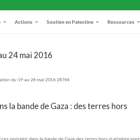
e
Actions
Soutien en Palestine
Ressources
 au 24 mai 2016
mation-du-19-au-24-mai-2016-28744
ns la bande de Gaza : des terres hors
cces-restreint-dans-la-bande-de-Gaza-des-terres-hors-d-atteinte-pou