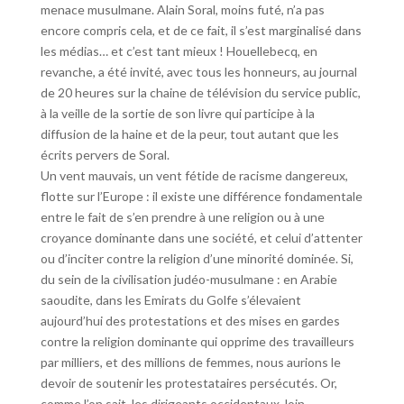
menace musulmane. Alain Soral, moins futé, n’a pas
encore compris cela, et de ce fait, il s’est marginalisé dans
les médias… et c’est tant mieux ! Houellebecq, en
revanche, a été invité, avec tous les honneurs, au journal
de 20 heures sur la chaine de télévision du service public,
à la veille de la sortie de son livre qui participe à la
diffusion de la haine et de la peur, tout autant que les
écrits pervers de Soral.
Un vent mauvais, un vent fétide de racisme dangereux,
flotte sur l’Europe : il existe une différence fondamentale
entre le fait de s’en prendre à une religion ou à une
croyance dominante dans une société, et celui d’attenter
ou d’inciter contre la religion d’une minorité dominée. Si,
du sein de la civilisation judéo-musulmane : en Arabie
saoudite, dans les Emirats du Golfe s’élevaient
aujourd’hui des protestations et des mises en gardes
contre la religion dominante qui opprime des travailleurs
par milliers, et des millions de femmes, nous aurions le
devoir de soutenir les protestataires persécutés. Or,
comme l’on sait, les dirigeants occidentaux, loin