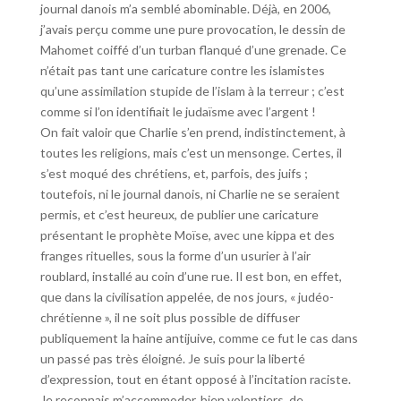
journal danois m’a semblé abominable. Déjà, en 2006,
j’avais perçu comme une pure provocation, le dessin de
Mahomet coiffé d’un turban flanqué d’une grenade. Ce
n’était pas tant une caricature contre les islamistes
qu’une assimilation stupide de l’islam à la terreur ; c’est
comme si l’on identifiait le judaïsme avec l’argent !
On fait valoir que Charlie s’en prend, indistinctement, à
toutes les religions, mais c’est un mensonge. Certes, il
s’est moqué des chrétiens, et, parfois, des juifs ;
toutefois, ni le journal danois, ni Charlie ne se seraient
permis, et c’est heureux, de publier une caricature
présentant le prophète Moïse, avec une kippa et des
franges rituelles, sous la forme d’un usurier à l’air
roublard, installé au coin d’une rue. Il est bon, en effet,
que dans la civilisation appelée, de nos jours, « judéo-
chrétienne », il ne soit plus possible de diffuser
publiquement la haine antijuive, comme ce fut le cas dans
un passé pas très éloigné. Je suis pour la liberté
d’expression, tout en étant opposé à l’incitation raciste.
Je reconnais m’accommoder, bien volontiers, de