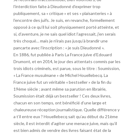
l’interdiction faite à Dieudonné d’exprimer trop
publiquement, sa « critique » et ses « plaisanteries » à
l’encontre des juifs. Je suis, en revanche, formellement
opposé à ce qu’il lui soit physiquement porté atteinte, et
si, d’aventure, je ne sais quel idiot l’agressait, j’en serais
très choqué… mais je n’irais pas jusqu’à brandir une
pancarte avec l’inscription : « je suis Dieudonné ».
En 1886, fut publiée à Paris La France juive d’Edouard
Drumont, et en 2014, le jour des attentats commis par les
trois idiots criminels, est parue, sous le titre : Soumission,
« La France musulmane » de Michel Houellebecq. La
France juive fut un véritable « bestseller » de la fin du
19ème siècle ; avant même sa parution en librairie,
Soumission était déjà un bestseller ! Ces deux livres,
chacun en son temps, ont bénéficié d’une large et
chaleureuse réception journalistique. Quelle différence y
a t’il entre eux ? Houellebecq sait qu’au début du 21ème
siècle, il est interdit d’agiter une menace juive, mais qu’il
est bien admis de vendre des livres faisant état de la