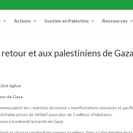
e
Actions
Soutien en Palestine
Ressources
retour et aux palestiniens de Gaz
ôté église
iens de Gaza
 commençaient les « marches du retour », manifestations massives et pacif
éritable prison de 365km² pour plus de 2 millions d’habitants.
lienne a bombardé la bande de Gaza.
nt et chaque vendredi les snipers israéliens, bien à l’abri derrière leurs