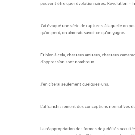
peuvent être que révolutionnaires. Révolution = ir
J’ai évoqué une série de ruptures, à laquelle on po
qu’on perd, on aimerait savoir ce qu’on gagne.
Et bien à cela, cher•e•s ami•e•s, cher•e•s camarad
d’oppression sont nombreux.
J’en citerai seulement quelques-uns.
L’affranchissement des conceptions normatives de 
La réappropriation des formes de judéités occultés p