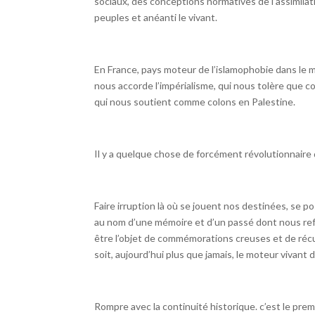
sociaux, des conceptions normatives de l’assimilati
peuples et anéanti le vivant.
En France, pays moteur de l’islamophobie dans le 
nous accorde l’impérialisme, qui nous tolère que c
qui nous soutient comme colons en Palestine.
Il y a quelque chose de forcément révolutionnaire 
Faire irruption là où se jouent nos destinées, se p
au nom d’une mémoire et d’un passé dont nous refus
être l’objet de commémorations creuses et de récup
soit, aujourd’hui plus que jamais, le moteur vivant d
Rompre avec la continuité historique. c’est le prem