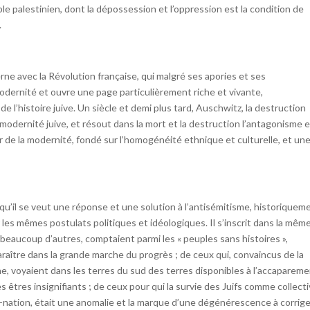
le palestinien, dont la dépossession et l’oppression est la condition de
.
rne avec la Révolution française, qui malgré ses apories et ses
modernité et ouvre une page particulièrement riche et vivante,
e l’histoire juive. Un siècle et demi plus tard, Auschwitz, la destruction
a modernité juive, et résout dans la mort et la destruction l’antagonisme 
 de la modernité, fondé sur l’homogénéité ethnique et culturelle, et un
u’il se veut une réponse et une solution à l’antisémitisme, historiquem
 les mêmes postulats politiques et idéologiques. Il s’inscrit dans la mêm
beaucoup d’autres, comptaient parmi les « peuples sans histoires »,
raître dans la grande marche du progrès ; de ceux qui, convaincus de la
e, voyaient dans les terres du sud des terres disponibles à l’accaparem
es êtres insignifiants ; de ceux pour qui la survie des Juifs comme collecti
t-nation, était une anomalie et la marque d’une dégénérescence à corrige