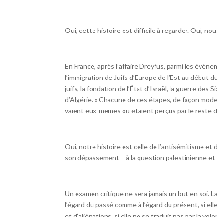
Oui, cette histoire est difficile à regarder. Oui, 
En France, après l’affaire Dreyfus, parmi les évèn
l’immigration de Juifs d’Europe de l’Est au début 
juifs, la fondation de l’État d’Israël, la guerre des 
d’Algérie. « Chacune de ces étapes, de façon mode
vaient eux-mêmes ou étaient perçus par le reste de
Oui, notre histoire est celle de l’antisémitisme et 
son dépassement – à la question palestinienne et 
Un examen critique ne sera jamais un but en soi. La c
l’égard du passé comme à l’égard du présent, si ell
et d’aliénations, si elle ne se traduit pas par la vol