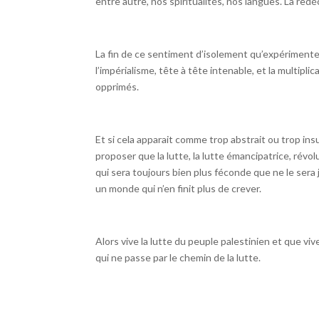
entre autre, nos spiritualités, nos langues. La redéc
La fin de ce sentiment d’isolement qu’expérimenten
l’impérialisme, tête à tête intenable, et la multi
opprimés.
Et si cela apparait comme trop abstrait ou trop ins
proposer que la lutte, la lutte émancipatrice, révol
qui sera toujours bien plus féconde que ne le sera j
un monde qui n’en finit plus de crever.
Alors vive la lutte du peuple palestinien et que viv
qui ne passe par le chemin de la lutte.