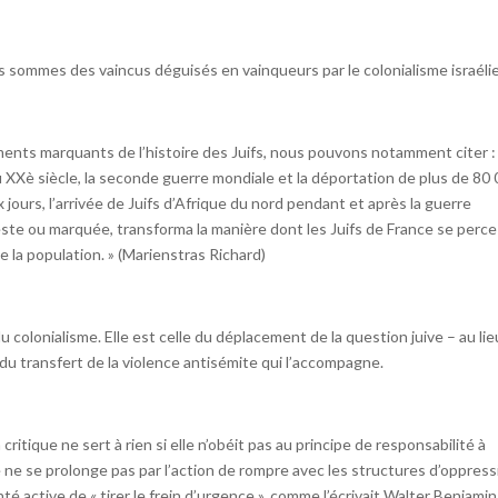
nous sommes des vaincus déguisés en vainqueurs par le colonialisme israéli
ements marquants de l’histoire des Juifs, nous pouvons notamment citer :
du XXè siècle, la seconde guerre mondiale et la déportation de plus de 80
Six jours, l’arrivée de Juifs d’Afrique du nord pendant et après la guerre
ste ou marquée, transforma la manière dont les Juifs de France se perce
 la population. » (Marienstras Richard)
du colonialisme. Elle est celle du déplacement de la question juive – au li
du transfert de la violence antisémite qui l’accompagne.
ritique ne sert à rien si elle n’obéit pas au principe de responsabilité à
e ne se prolonge pas par l’action de rompre avec les structures d’oppres
onté active de « tirer le frein d’urgence », comme l’écrivait Walter Benjamin