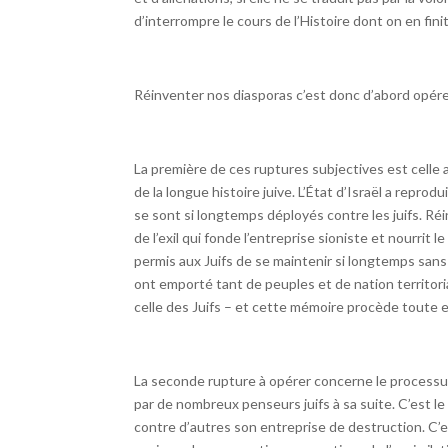
d’interrompre le cours de l’Histoire dont on en fin
Réinventer nos diasporas c’est donc d’abord opére
La première de ces ruptures subjectives est celle a
de la longue histoire juive. L’État d’Israël a repro
se sont si longtemps déployés contre les juifs. Ré
de l’exil qui fonde l’entreprise sioniste et nourrit 
permis aux Juifs de se maintenir si longtemps sans
ont emporté tant de peuples et de nation territo
celle des Juifs – et cette mémoire procède toute e
La seconde rupture à opérer concerne le processus
par de nombreux penseurs juifs à sa suite. C’est le
contre d’autres son entreprise de destruction. C’es