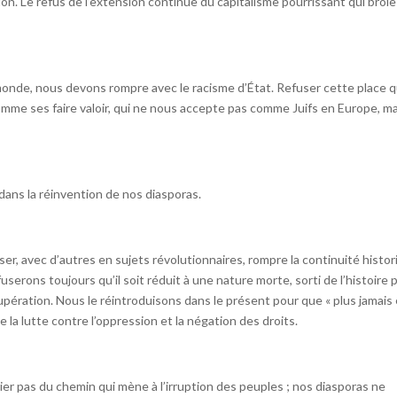
on. Le refus de l’extension continue du capitalisme pourrissant qui broie
monde, nous devons rompre avec le racisme d’État. Refuser cette place 
omme ses faire valoir, qui ne nous accepte pas comme Juifs en Europe, ma
dans la réinvention de nos diasporas.
oser, avec d’autres en sujets révolutionnaires, rompre la continuité histo
erons toujours qu’il soit réduit à une nature morte, sorti de l’histoire 
ération. Nous le réintroduisons dans le présent pour que « plus jamais 
e la lutte contre l’oppression et la négation des droits.
ier pas du chemin qui mène à l’irruption des peuples ; nos diasporas ne