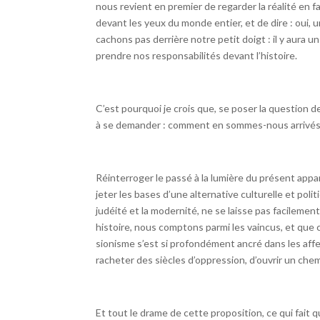
nous revient en premier de regarder la réalité en f
devant les yeux du monde entier, et de dire : oui, u
cachons pas derrière notre petit doigt : il y aura u
prendre nos responsabilités devant l’histoire.
C’est pourquoi je crois que, se poser la question d
à se demander : comment en sommes-nous arrivés l
Réinterroger le passé à la lumière du présent app
jeter les bases d’une alternative culturelle et polit
judéité et la modernité, ne se laisse pas facileme
histoire, nous comptons parmi les vaincus, et que ce
sionisme s’est si profondément ancré dans les affe
racheter des siècles d’oppression, d’ouvrir un chemi
Et tout le drame de cette proposition, ce qui fait q