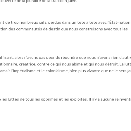
ouverte de la pluralité de la tradition juive.
t de trop nombreux juifs, perdus dans un tête à tête avec l’État-nation
plication des communautés de destin que nous construisons avec tous les
uffisant, alors n’ayons pas peur de répondre que nous n’avons rien d’autr
utionnaire, créatrice, contre ce qui nous abime et qui nous détruit. La lut
amais l’impérialisme et le colonialisme, bien plus vivante que ne le sera j
e les luttes de tous les opprimés et les exploités. Il n’y a aucune réinvent