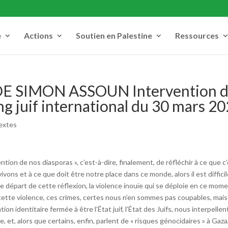
e
Actions
Soutien en Palestine
Ressources
 SIMON ASSOUN Intervention 
g juif international du 30 mars 2
extes
ntion de nos diasporas », c’est-à-dire, finalement, de réfléchir à ce que c
ivons et à ce que doit être notre place dans ce monde, alors il est difficil
 départ de cette réflexion, la violence inouïe qui se déploie en ce mom
cette violence, ces crimes, certes nous n’en sommes pas coupables, mais
on identitaire fermée à être l’État juif, l’État des Juifs, nous interpellen
 et, alors que certains, enfin, parlent de « risques génocidaires » à Gaza, 