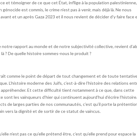
ace et témoigner de ce que cet État, inflige à la population palestinienne
n génocide est commis, le crime n’est pas à venir, mais déjà là. Ne nous
n avant et un après Gaza 2023 et il nous revient de décider d’y faire face 
e notre rapport au monde et de notre subjectivité collective, revient d’a
à ? De quelle histoire sommes-nous le produit ?
araît comme le point de départ de tout changement et de toute tentativ
ique. L’histoire moderne des Juifs, c’est-à-dire l’histoire des relations ent
nt appréhender. Et cette difficulté tient notamment à ce que, dans cette
 sont les vainqueurs d’hier qui continuent aujourd’hui d’écrire l’histoire. 
cts de larges parties de nos communautés, c’est qu’il porte la prétentio
n vers la dignité et de sortir de ce statut de vaincus.
u’elle n’est pas ce qu’elle prétend être, c’est qu’elle prend pour espace la