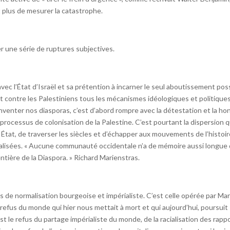
it plus de mesurer la catastrophe.
r une série de ruptures subjectives.
vec l’État d’Israël et sa prétention à incarner le seul aboutissement pos
duit contre les Palestiniens tous les mécanismes idéologiques et politique
inventer nos diasporas, c’est d’abord rompre avec la détestation et la ho
le processus de colonisation de la Palestine. C’est pourtant la dispersion q
 État, de traverser les siècles et d’échapper aux mouvements de l’histoir
rialisées. « Aucune communauté occidentale n’a de mémoire aussi longue
ntière de la Diaspora. » Richard Marienstras.
 de normalisation bourgeoise et impérialiste. C’est celle opérée par Mar
 refus du monde qui hier nous mettait à mort et qui aujourd’hui, poursuit
t le refus du partage impérialiste du monde, de la racialisation des rapp