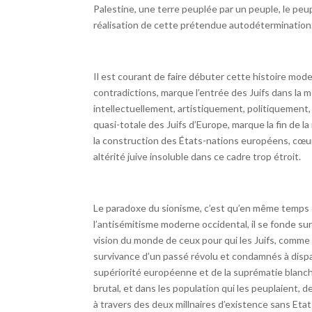
Palestine, une terre peuplée par un peuple, le peup
réalisation de cette prétendue autodétermination
Il est courant de faire débuter cette histoire mode
contradictions, marque l’entrée des Juifs dans la 
intellectuellement, artistiquement, politiquement, d
quasi-totale des Juifs d’Europe, marque la fin de l
la construction des États-nations européens, cœur
altérité juive insoluble dans ce cadre trop étroit.
Le paradoxe du sionisme, c’est qu’en même temps q
l’antisémitisme moderne occidental, il se fonde sur
vision du monde de ceux pour qui les Juifs, comme 
survivance d’un passé révolu et condamnés à dispa
supériorité européenne et de la suprématie blanch
brutal, et dans les population qui les peuplaient, d
à travers des deux millnaires d’existence sans Eta