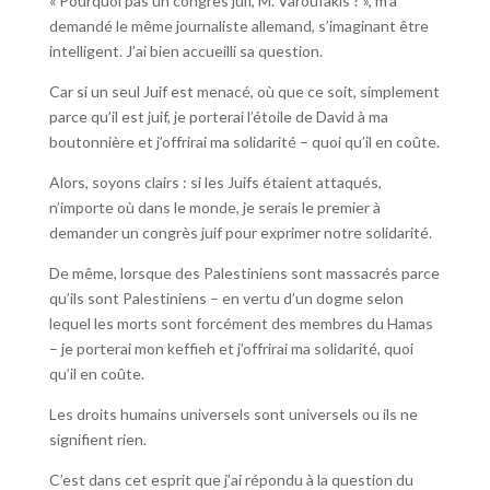
« Pourquoi pas un congrès juif, M. Varoufakis ? », m’a
demandé le même journaliste allemand, s’imaginant être
intelligent. J’ai bien accueilli sa question.
Car si un seul Juif est menacé, où que ce soit, simplement
parce qu’il est juif, je porterai l’étoile de David à ma
boutonnière et j’offrirai ma solidarité – quoi qu’il en coûte.
Alors, soyons clairs : si les Juifs étaient attaqués,
n’importe où dans le monde, je serais le premier à
demander un congrès juif pour exprimer notre solidarité.
De même, lorsque des Palestiniens sont massacrés parce
qu’ils sont Palestiniens – en vertu d’un dogme selon
lequel les morts sont forcément des membres du Hamas
– je porterai mon keffieh et j’offrirai ma solidarité, quoi
qu’il en coûte.
Les droits humains universels sont universels ou ils ne
signifient rien.
C’est dans cet esprit que j’ai répondu à la question du