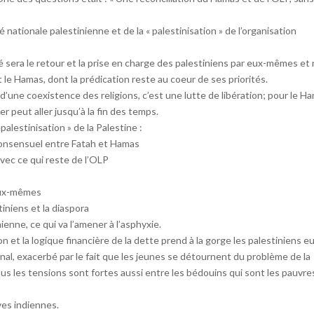
 nationale palestinienne et de la « palestinisation » de l’organisation
ité sera le retour et la prise en charge des palestiniens par eux-mêmes et
e Hamas, dont la prédication reste au coeur de ses priorités.
e d’une coexistence des religions, c’est une lutte de libération; pour le H
er peut aller jusqu’à la fin des temps.
alestinisation » de la Palestine :
onsensuel entre Fatah et Hamas
vec ce qui reste de l’OLP
 eux-mêmes
niens et la diaspora
enne, ce qui va l’amener à l’asphyxie.
n et la logique financière de la dette prend à la gorge les palestiniens e
al, exacerbé par le fait que les jeunes se détournent du problème de la
plus les tensions sont fortes aussi entre les bédouins qui sont les pauvre
ves indiennes.