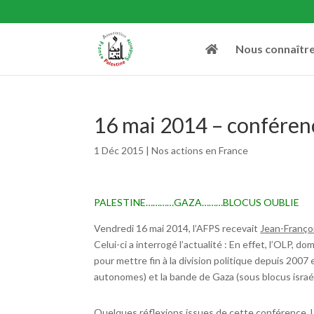
Nous connaîtr
16 mai 2014 – conférence
1 Déc 2015
|
Nos actions en France
PALESTINE…………GAZA………BLOCUS OUBLIE
Vendredi 16 mai 2014, l’AFPS recevait
Jean-Françoi
Celui-ci a interrogé l’actualité : En effet, l’OLP, d
pour mettre fin à la division politique depuis 2007 
autonomes) et la bande de Gaza (sous blocus israél
Quelques réflexions issues de cette conférence. U