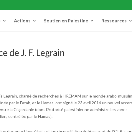
e
Actions
Soutien en Palestine
Ressources
 de J. F. Legrain
s Legrain,
chargé de recherches à l’IREMAM sur le monde arabo-musulm
ominée par le Fatah, et le Hamas, ont signé le 23 avril 2014 un nouvel accor
entre la Cisjordanie (dont l’Autorité palestinienne administre les zones
ien, contrôlée par le Hamas).
ne des questions était : « Une réconciliation du Hamas et de l’OLP, san