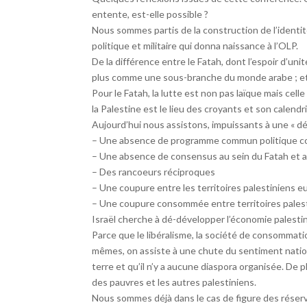
entente, est-elle possible ?
Nous sommes partis de la construction de l’identité
politique et militaire qui donna naissance à l’OLP.
De la différence entre le Fatah, dont l’espoir d’un
plus comme une sous-branche du monde arabe ; et l
Pour le Fatah, la lutte est non pas laïque mais cell
la Palestine est le lieu des croyants et son calendri
Aujourd’hui nous assistons, impuissants à une « dép
– Une absence de programme commun politique c
– Une absence de consensus au sein du Fatah et a
– Des rancoeurs réciproques
– Une coupure entre les territoires palestiniens
– Une coupure consommée entre territoires palesti
Israël cherche à dé-développer l’économie palestini
Parce que le libéralisme, la société de consommatio
mêmes, on assiste à une chute du sentiment nation
terre et qu’il n’y a aucune diaspora organisée. De 
des pauvres et les autres palestiniens.
Nous sommes déjà dans le cas de figure des réser