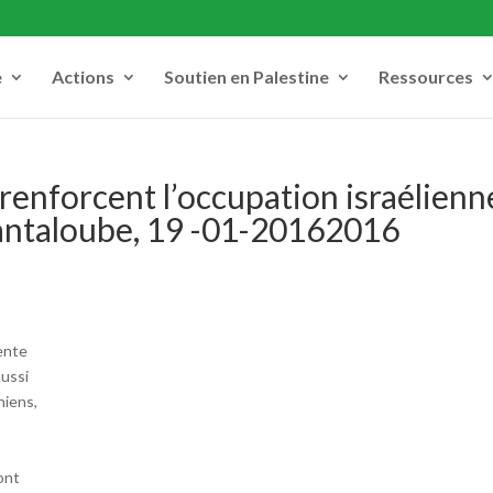
e
Actions
Soutien en Palestine
Ressources
 renforcent l’occupation israélienn
antaloube, 19 -01-20162016
ente
aussi
niens,
ont