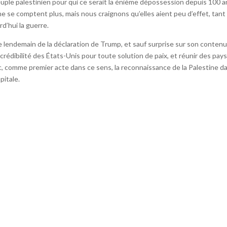
peuple palestinien pour qui ce serait la énième dépossession depuis 100 an
 se comptent plus, mais nous craignons qu’elles aient peu d’effet, tant 
rd’hui la guerre.
 le lendemain de la déclaration de Trump, et sauf surprise sur son contenu,
rédibilité des États-Unis pour toute solution de paix, et réunir des pay
ec, comme premier acte dans ce sens, la reconnaissance de la Palestine d
pitale.