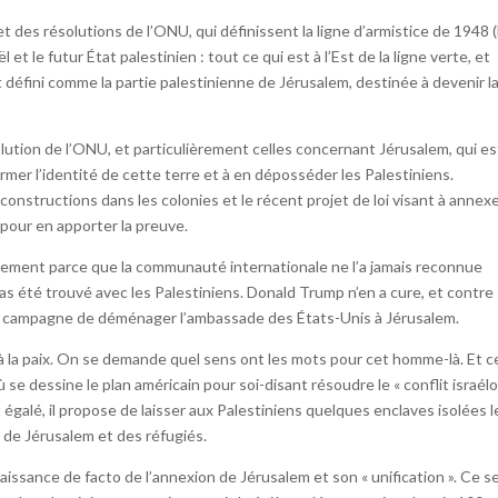
t des résolutions de l’ONU, qui définissent la ligne d’armistice de 1948 (
l et le futur État palestinien : tout ce qui est à l’Est de la ligne verte, et
éfini comme la partie palestinienne de Jérusalem, destinée à devenir l
olution de l’ONU, et particulièrement celles concernant Jérusalem, qui es
ormer l’identité de cette terre et à en déposséder les Palestiniens.
onstructions dans les colonies et le récent projet de loi visant à annex
 pour en apporter la preuve.
tement parce que la communauté internationale ne l’a jamais reconnue
pas été trouvé avec les Palestiniens. Donald Trump n’en a cure, et contre
 campagne de déménager l’ambassade des États-Unis à Jérusalem.
ce à la paix. On se demande quel sens ont les mots pour cet homme-là. Et c
 se dessine le plan américain pour soi-disant résoudre le « conflit israélo
égalé, il propose de laisser aux Palestiniens quelques enclaves isolées l
 de Jérusalem et des réfugiés.
issance de facto de l’annexion de Jérusalem et son « unification ». Ce se