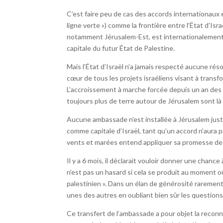
C’est faire peu de cas des accords internationaux e
ligne verte ») comme la frontière entre l’État d’Israë
notamment Jérusalem-Est, est internationalement d
capitale du futur État de Palestine.
Mais l’État d’Israël n’a jamais respecté aucune rés
cœur de tous les projets israéliens visant à transf
L’accroissement à marche forcée depuis un an des c
toujours plus de terre autour de Jérusalem sont là
Aucune ambassade n’est installée à Jérusalem jus
comme capitale d’Israël, tant qu’un accord n’aura 
vents et marées entend appliquer sa promesse de
Il y a 6 mois, il déclarait vouloir donner une chan
n’est pas un hasard si cela se produit au moment où
palestinien ». Dans un élan de générosité rarement 
unes des autres en oubliant bien sûr les questions
Ce transfert de l’ambassade a pour objet la reconna