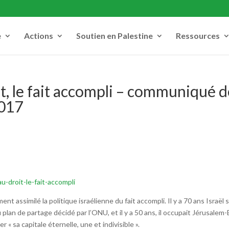
e
Actions
Soutien en Palestine
Ressources
it, le fait accompli – communiqué 
2017
u-droit-le-fait-accompli
t assimilé la politique israélienne du fait accompli. Il y a 70 ans Israël s
u plan de partage décidé par l’ONU, et il y a 50 ans, il occupait Jérusalem-
r « sa capitale éternelle, une et indivisible ».